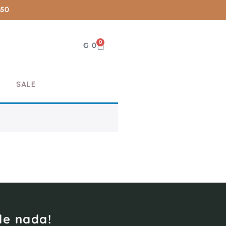
050
0
₲
0
SALE
de nada!