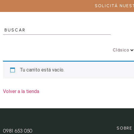
SOLICITÁ NUE
Clásico
Tu carrito está vacío.
Volver a la tienda
SOBRE
0981 653 050