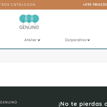
STROS CATÁLOGOS
+595 981653
Atelier
Corporativo
¡No te pierdas 
 GENUINO