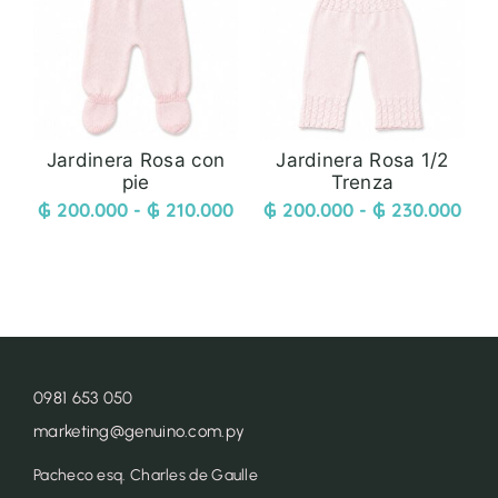
Jardinera Rosa con
Jardinera Rosa 1/2
pie
Trenza
₲
200.000
-
₲
210.000
₲
200.000
-
₲
230.000
0981 653 050
marketing@genuino.com.py
Pacheco esq. Charles de Gaulle