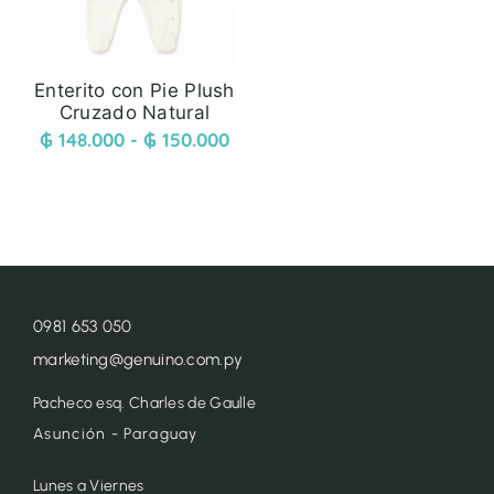
Enterito con Pie Plush
Cruzado Natural
₲
148.000
-
₲
150.000
0981 653 050
marketing@genuino.com.py
Pacheco esq. Charles de Gaulle
Asunción - Paraguay
Lunes a Viernes