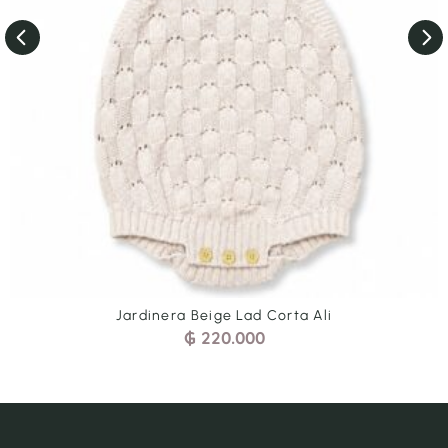
e Lad Corta Ali
Jardinera Cel Tre
0.000
₲
200