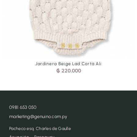
e Lad Corta Ali
Jardinera Cel Tre
0.000
₲
200
0981 653 050
marketing@genuino.com.py
Pacheco esq. Charles de Gaulle