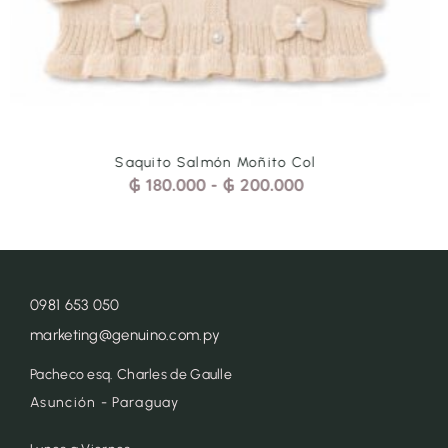
Saquito Espiguita Rojo
₲
180.000
-
₲
200.000
0981 653 050
marketing@genuino.com.py
Pacheco esq. Charles de Gaulle
Asunción - Paraguay