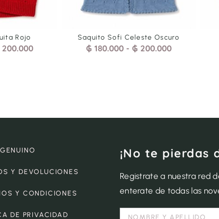
Saquito Sofi Celeste Oscuro
Saquito Bene
₲
180.000
-
₲
200.000
₲
190.000
-
¡No te pierdas 
 GENUINO
OS Y DEVOLUCIONES
Registrate a nuestra red 
enterate de todas las no
NOS Y CONDICIONES
CA DE PRIVACIDAD