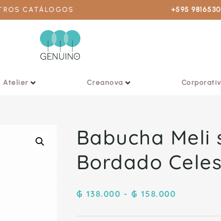
STROS CATÁLOGOS
+595 981653
Atelier
Creanova
Corporati
Babucha Meli 
Bordado Celes
₲
138.000
-
₲
158.000