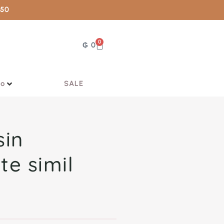
050
0
₲
0
vo
SALE
sin
te simil