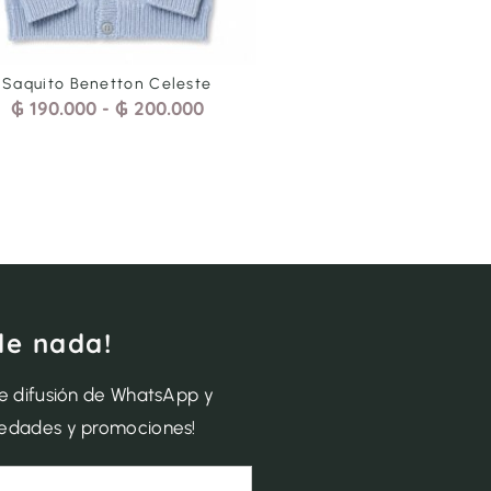
tton Celeste
Saquito Blunki Blanco
₲
200.000
₲
190.000
-
₲
200.000
de nada!
de difusión de WhatsApp y
vedades y promociones!