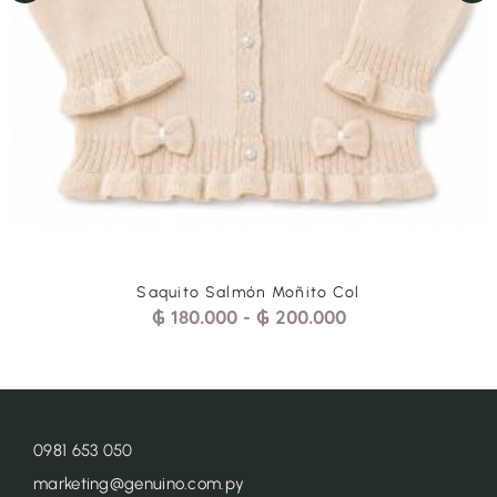
Saquito Salmón Moñito Col
₲
180.000
-
₲
200.000
0981 653 050
marketing@genuino.com.py