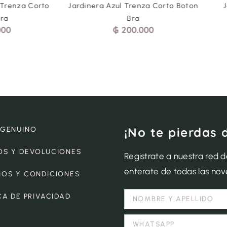
 Trenza Corto
Jardinera Azul Trenza Corto Boton
Bra
Bra
000
₲
200.000
¡No te pierdas 
 GENUINO
OS Y DEVOLUCIONES
Registrate a nuestra red 
enterate de todas las no
NOS Y CONDICIONES
CA DE PRIVACIDAD