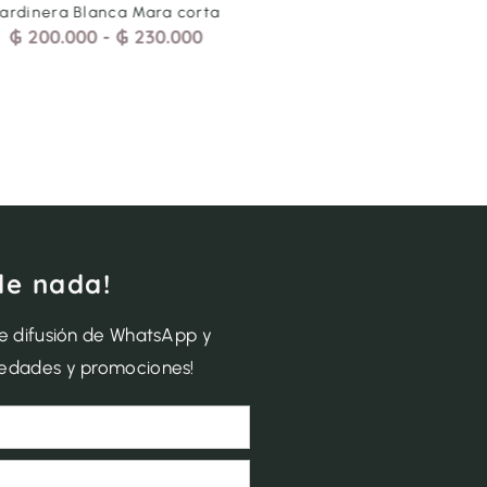
Jardinera Blanca Mara corta
Jardinera Beige Lad Cor
₲
200.000
-
₲
230.000
₲
220.000
de nada!
de difusión de WhatsApp y
vedades y promociones!