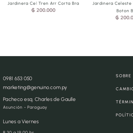
Jardinera Cel Tren Arr Corta Bra
Jardinera Celeste
₲
200.000
Boton 
₲
200.
SOBRE
0981 653 050
marketing@genuino.com.py
CAMBI
Pacheco esq. Charles de Gaulle
TÉRMI
Asunción - Paraguay
POLÍTI
Lunes a Viernes
8:30 a 19:00 hs