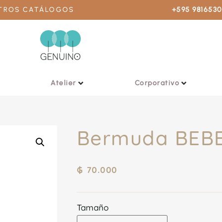
STROS CATÁLOGOS
+595 981653
Atelier
Corporativo
Bermuda BEB
₲
70.000
Tamaño