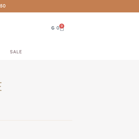
050
0
₲
0
SALE
E