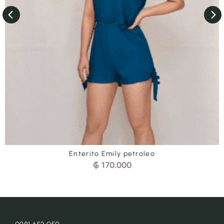
Pantalón Grace Rojo
₲
240.000