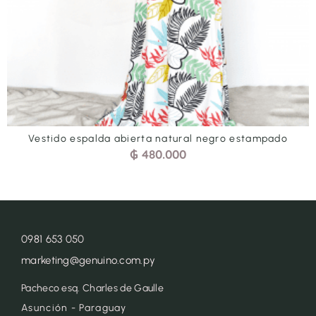
o
Vestido corto-largo celeste blanco estampado
₲
450.000
0981 653 050
marketing@genuino.com.py
Pacheco esq. Charles de Gaulle
Asunción - Paraguay