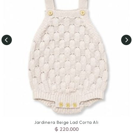
orta Ali
Jardinera Cel Tren Arr C
₲
200.000