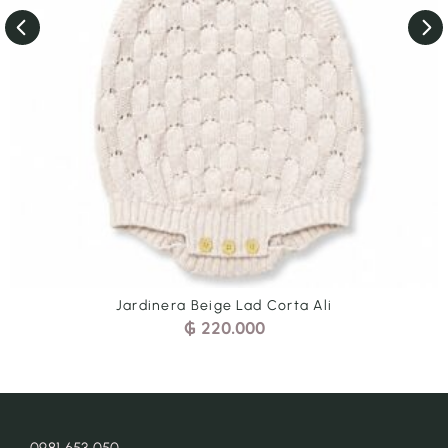
li
Jardinera Cel Tren Arr Corta 
₲
200.000
0981 653 050