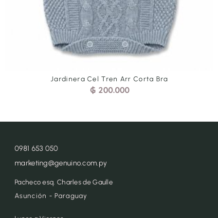
Jardinera Cel Tren Arr Corta Bra
₲
200.000
0981 653 050
marketing@genuino.com.py
Pacheco esq. Charles de Gaulle
Asunción - Paraguay