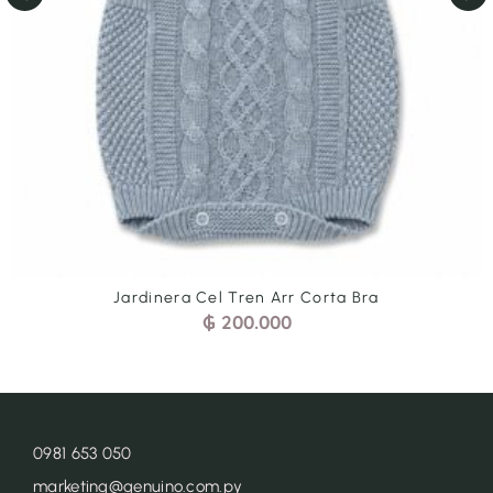
Jardinera Cel Tren Arr Corta Bra
₲
200.000
0981 653 050
marketing@genuino.com.py