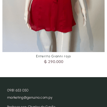
Enterito Gianni rojo
₲
290.000
0981 653 050
marketing@genuino.com.py
Pacheco esq. Charles de Gaulle