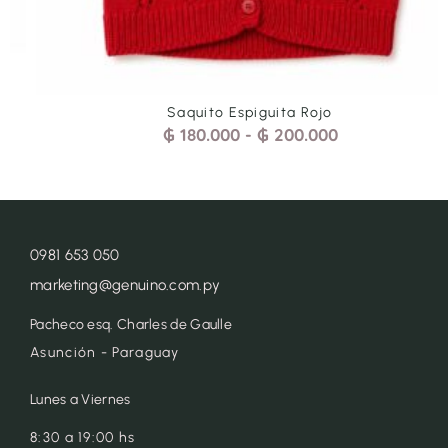
Saquito Espiguita Rojo
₲
180.000
-
₲
200.000
0981 653 050
marketing@genuino.com.py
Pacheco esq. Charles de Gaulle
Asunción - Paraguay
Lunes a Viernes
8:30 a 19:00 hs