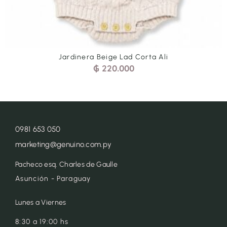
li
Jardinera Cel Tren Arr Corta 
₲
200.000
0981 653 050
marketing@genuino.com.py
Pacheco esq. Charles de Gaulle
Asunción - Paraguay
Lunes a Viernes
8:30 a 19:00 hs