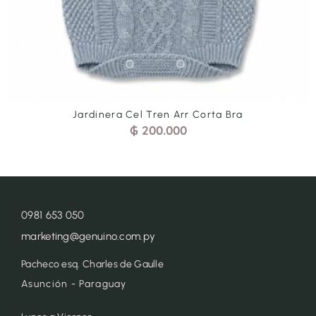
Jardinera Cel Tren Arr Corta Bra
₲
200.000
0981 653 050
marketing@genuino.com.py
Pacheco esq. Charles de Gaulle
Asunción - Paraguay