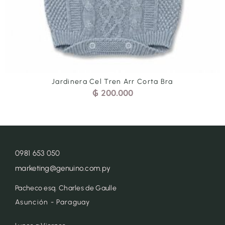
Jardinera Cel Tren Arr Corta Bra
₲
200.000
0981 653 050
marketing@genuino.com.py
Pacheco esq. Charles de Gaulle
Asunción - Paraguay