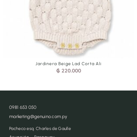
Beige Lad Corta Ali
Jardinera Cel
₲
220.000
₲
0981 653 050
marketing@genuino.com.py
Pacheco esq. Charles de Gaulle