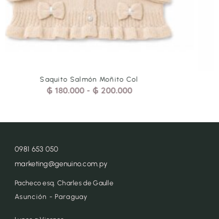
Saquito Espiguita Rojo
₲
180.000
-
₲
200.000
0981 653 050
marketing@genuino.com.py
Pacheco esq. Charles de Gaulle
Asunción - Paraguay