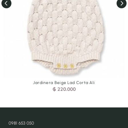
ardinera Beige Lad Corta Ali
Jard
₲
220.000
0981 653 050