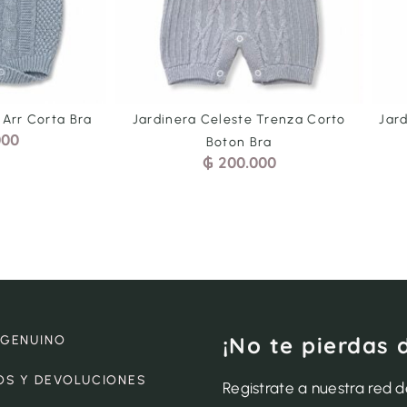
Jardinera Celeste Trenza Corto
Jardinera Azul Trenz
Boton Bra
Bra
₲
200.000
₲
200.0
¡No te pierdas 
 GENUINO
OS Y DEVOLUCIONES
Registrate a nuestra red 