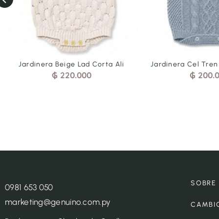
eige Lad Corta Ali
Jardinera Cel Tren Arr Corta Bra
220.000
₲
200.000
SOBRE
0981 653 050
marketing@genuino.com.py
CAMBI