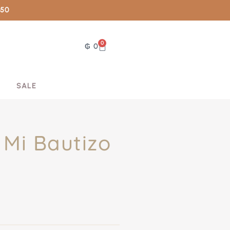
050
0
₲
0
SALE
Mi Bautizo