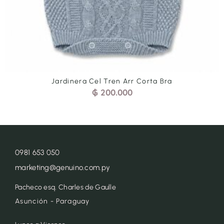
Jardinera Cel Tren Arr Corta Bra
₲
200.000
0981 653 050
marketing@genuino.com.py
Pacheco esq. Charles de Gaulle
Asunción - Paraguay