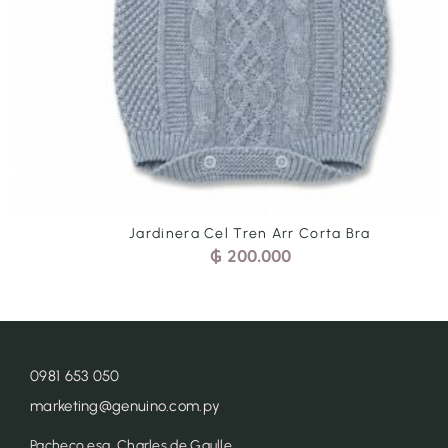
Jardinera Cel Tren Arr Corta Bra
₲
200.000
0981 653 050
marketing@genuino.com.py
Pacheco esq. Charles de Gaulle