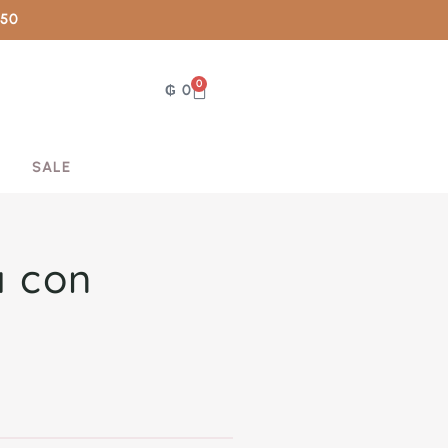
050
0
₲
0
SALE
a con