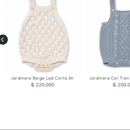
i
Jardinera Cel Tren Arr Corta Bra
Jardinera Cel
₲
200.000
Bo
₲
2