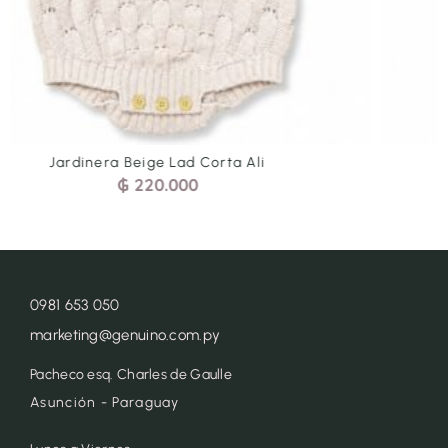
Jardinera Cel Tren Arr Corta Bra
₲
200.000
0981 653 050
marketing@genuino.com.py
Pacheco esq. Charles de Gaulle
Asunción - Paraguay