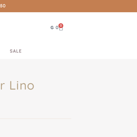
050
0
₲
0
SALE
r Lino