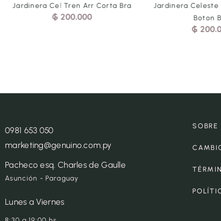
Jardinera Cel Tren Arr Corta Bra
Jardinera Celeste
₲
200.000
Boton 
₲
200.
SOBRE
0981 653 050
marketing@genuino.com.py
CAMBI
Pacheco esq. Charles de Gaulle
TÉRMI
Asunción - Paraguay
POLÍTI
Lunes a Viernes
8:30 a 19:00 hs