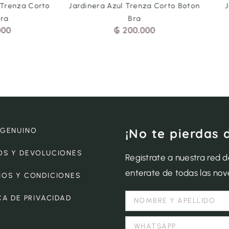
 Trenza Corto
Jardinera Azul Trenza Corto Boton
Bra
Bra
000
₲
200.000
¡No te pierdas 
 GENUINO
OS Y DEVOLUCIONES
Registrate a nuestra red 
enterate de todas las no
NOS Y CONDICIONES
CA DE PRIVACIDAD