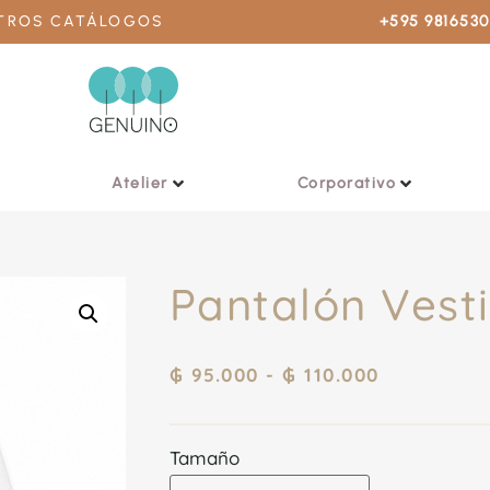
STROS CATÁLOGOS
+595 981653
Atelier
Corporativo
Pantalón Vesti
₲
95.000
-
₲
110.000
Tamaño