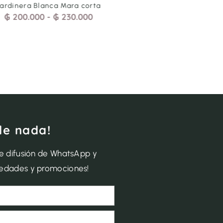
Jardinera Blanca Mara corta
Jardinera Beige Lad Cor
₲
200.000
-
₲
230.000
₲
220.000
de nada!
de difusión de WhatsApp y
vedades y promociones!