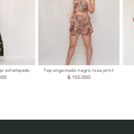
sgo estampado
Top engomado negro rosa print
000
₲
150.000