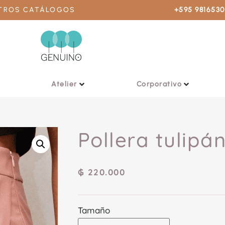
STROS CATÁLOGOS
+595 981653
Atelier
Corporativo
Pollera tulipá
₲
220.000
Tamaño