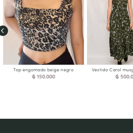
Top engomado beige negro
Vestido Carol mu
₲
150.000
₲
500.