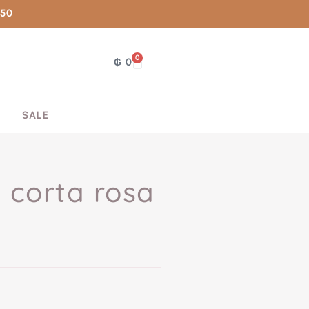
050
0
₲
0
SALE
n corta rosa