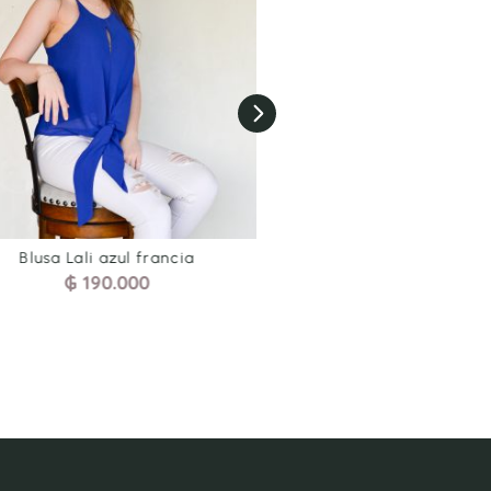
Blusa Lali azul francia
Short print verde m
₲
190.000
₲
170.000