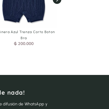
dinera Azul Trenza Corto Boton
Jardinera Blanca Mara 
₲
200.000
-
₲
230.
Bra
₲
200.000
de nada!
de difusión de WhatsApp y