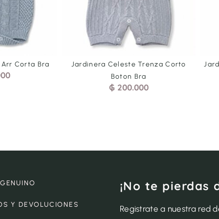
 Arr Corta Bra
Jardinera Celeste Trenza Corto
Jar
000
Boton Bra
₲
200.000
¡No te pierdas 
 GENUINO
OS Y DEVOLUCIONES
Registrate a nuestra red 