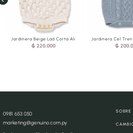
Jardinera Beige Lad Corta Ali
Jardinera Cel Tren
₲
220.000
₲
200.
SOBRE
0981 653 050
marketing@genuino.com.py
CAMBI