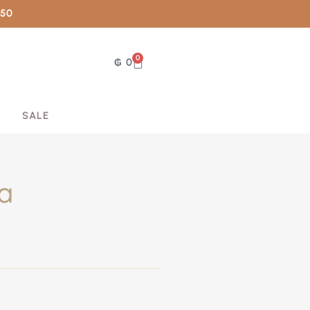
050
0
₲
0
SALE
la