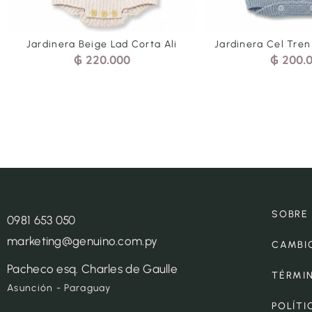
Jardinera Beige Lad Corta Ali
Jardinera Cel Tren
₲
220.000
₲
200.
SOBRE
0981 653 050
marketing@genuino.com.py
CAMBI
Pacheco esq. Charles de Gaulle
TÉRMI
Asunción - Paraguay
POLÍTI