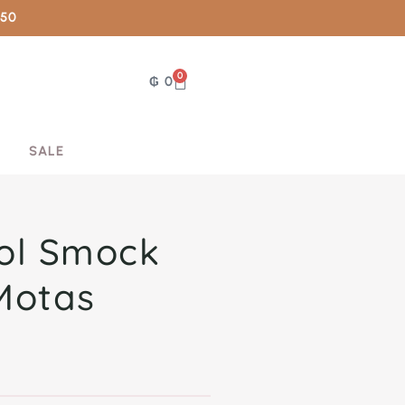
050
0
₲
0
SALE
ol Smock
Motas