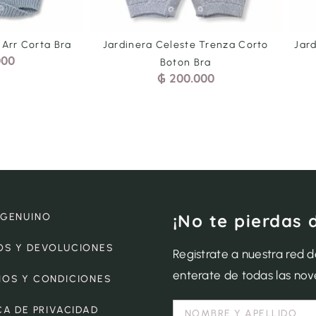
 Arr Corta Bra
Jardinera Celeste Trenza Corto
Jar
000
Boton Bra
₲
200.000
¡No te pierdas 
 GENUINO
OS Y DEVOLUCIONES
Registrate a nuestra red 
enterate de todas las no
NOS Y CONDICIONES
CA DE PRIVACIDAD