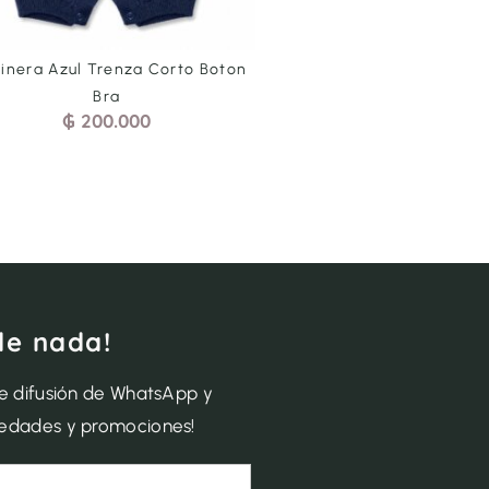
dinera Azul Trenza Corto Boton
Jardinera Blanca Mara 
₲
200.000
-
₲
230.
Bra
₲
200.000
de nada!
de difusión de WhatsApp y
vedades y promociones!