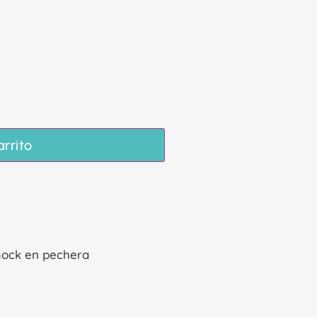
arrito
mock en pechera