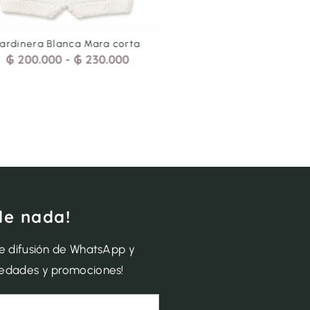
Jardinera Blanca Mara corta
Jardinera Blanca 1/2 T
₲
200.000
-
₲
230.000
₲
200.000
-
₲
230.
de nada!
de difusión de WhatsApp y
vedades y promociones!