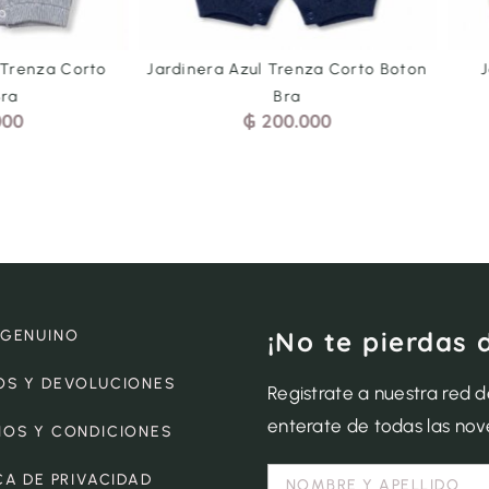
 Trenza Corto
Jardinera Azul Trenza Corto Boton
Bra
Bra
000
₲
200.000
¡No te pierdas 
 GENUINO
OS Y DEVOLUCIONES
Registrate a nuestra red 
enterate de todas las no
NOS Y CONDICIONES
CA DE PRIVACIDAD