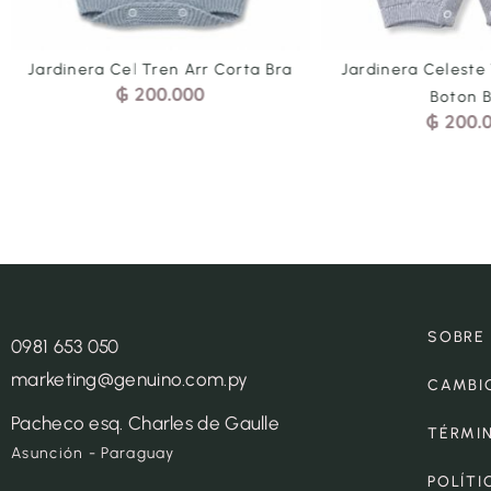
Jardinera Cel Tren Arr Corta Bra
Jardinera Celeste
₲
200.000
Boton 
₲
200.
SOBRE
0981 653 050
marketing@genuino.com.py
CAMBI
Pacheco esq. Charles de Gaulle
TÉRMI
Asunción - Paraguay
POLÍTI