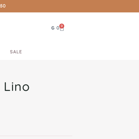
050
0
₲
0
SALE
 Lino