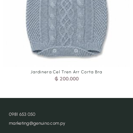
Jardinera Cel Tren Arr Corta Bra
₲
200.000
0981 653 050
marketing@genuino.com.py