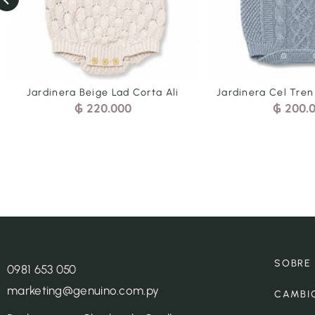
Lad Corta Ali
Jardinera Cel Tren Arr Corta Bra
Ja
000
₲
200.000
SOBRE
0981 653 050
marketing@genuino.com.py
CAMBI