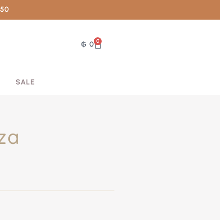
050
0
₲
0
SALE
za