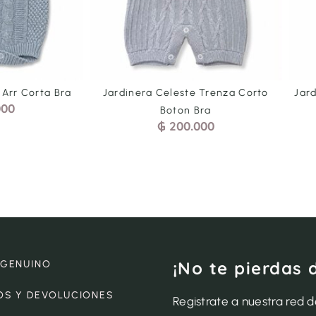
rdinera Celeste Trenza Corto
Jardinera Azul Trenza Co
Boton Bra
Bra
₲
200.000
₲
200.000
¡No te pierdas 
 GENUINO
OS Y DEVOLUCIONES
Registrate a nuestra red 