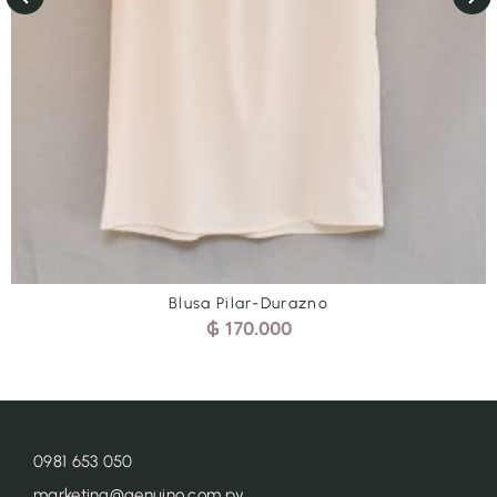
Blusa Pilar- Natural
₲
170.000
0981 653 050
marketing@genuino.com.py