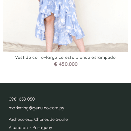
Vestido corto-largo verde agua estampado
₲
450.000
0981 653 050
marketing@genuino.com.py
Pacheco esq. Charles de Gaulle
Asunción - Paraguay