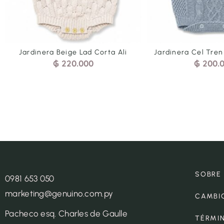
Jardinera Beige Lad Corta Ali
Jardinera Cel Tren
₲
220.000
₲
200.
SOBRE
0981 653 050
marketing@genuino.com.py
CAMBI
Pacheco esq. Charles de Gaulle
TÉRMI