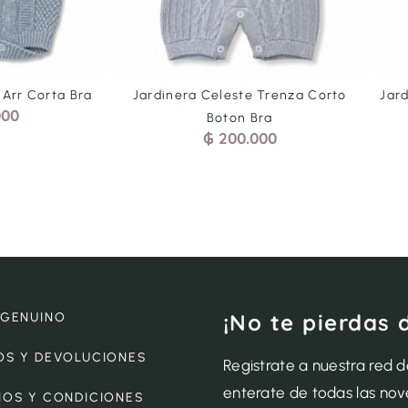
 Arr Corta Bra
Jardinera Celeste Trenza Corto
Jar
000
Boton Bra
₲
200.000
¡No te pierdas 
 GENUINO
OS Y DEVOLUCIONES
Registrate a nuestra red 
enterate de todas las no
NOS Y CONDICIONES