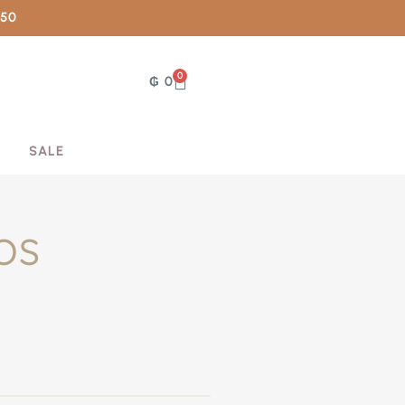
050
0
₲
0
SALE
OS