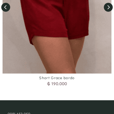
Palazon abierto Verde
₲
210.000