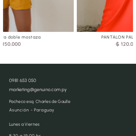
PANTALON PALAZZO LARGO – ROJO
₲
120.000
-
₲
150.000
0981 653 050
marketing@genuino.com.py
Pacheco esq. Charles de Gaulle
Asunción - Paraguay
Lunes a Viernes
8:30 a 19:00 hs