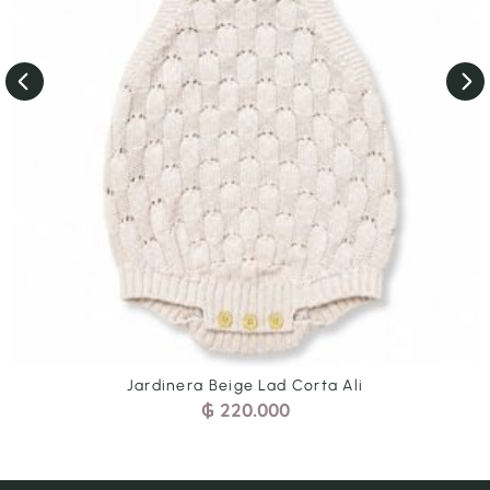
a Ali
Jardinera Cel Tren Arr Cort
₲
200.000