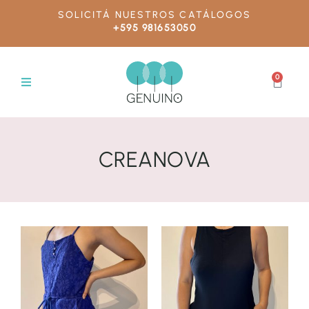
SOLICITÁ NUESTROS CATÁLOGOS
+595 981653050
0
CREANOVA