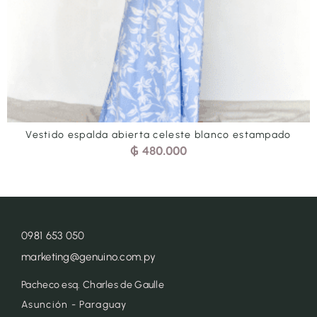
co estampado
Vestido espalda abierta terracota 
₲
480.000
0981 653 050
marketing@genuino.com.py
Pacheco esq. Charles de Gaulle
Asunción - Paraguay