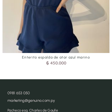
Enterito espalda de atar azul marino
₲
450.000
0981 653 050
marketing@genuino.com.py
Pacheco esq. Charles de Gaulle