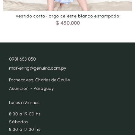
Vestido corto-largo celeste blanco estampado
₲
450.000
0981 653 050
marketing@genuino.com.py
Pacheco esq. Charles de Gaulle
Asunción - Paraguay
Lunes a Viernes
8:30 a 19:00 hs
Sábados
8:30 a 17:30 hs