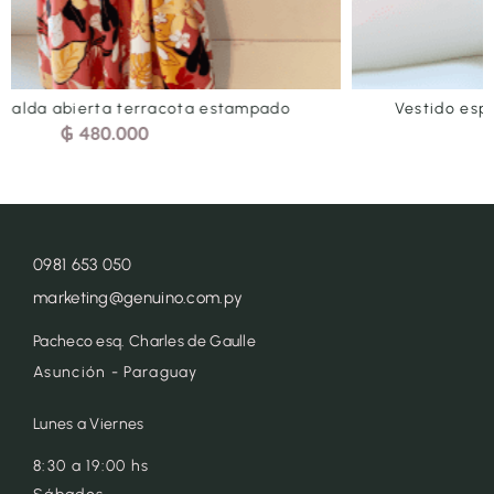
Vestido espalda abierta verde agua estampado
₲
480.000
0981 653 050
marketing@genuino.com.py
Pacheco esq. Charles de Gaulle
Asunción - Paraguay
Lunes a Viernes
8:30 a 19:00 hs