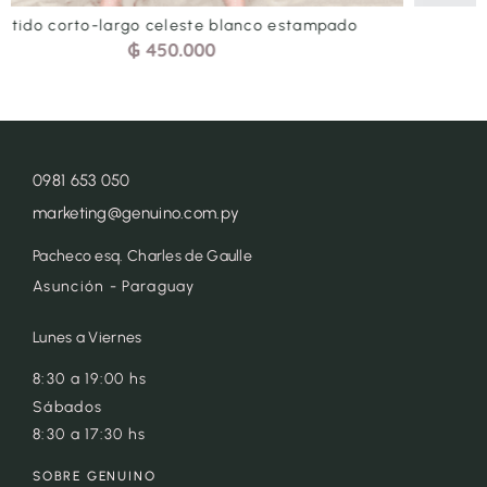
Vestido corto-largo terracota estampado
₲
450.000
0981 653 050
marketing@genuino.com.py
Pacheco esq. Charles de Gaulle
Asunción - Paraguay
Lunes a Viernes
8:30 a 19:00 hs
Sábados
8:30 a 17:30 hs
SOBRE GENUINO