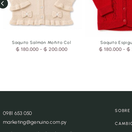
Saquito Espiguita Rojo
Saquito Sofi Ce
₲
180.000
-
₲
200.000
₲
180.000
-
₲
SOBRE
0981 653 050
marketing@genuino.com.py
CAMBI