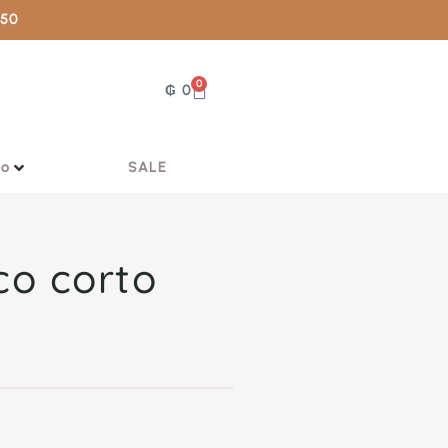
050
0
₲
0
vo
SALE
ico corto