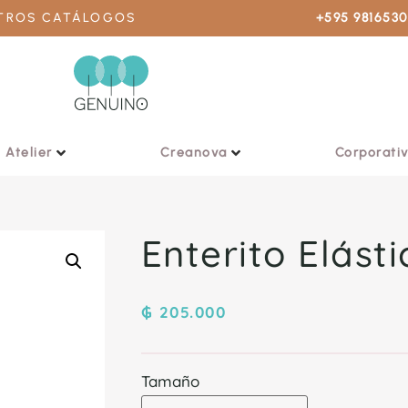
STROS CATÁLOGOS
+595 981653
Atelier
Creanova
Corporati
Enterito Elást
₲
205.000
Tamaño