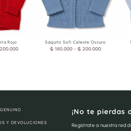
leste Oscuro
Saquito Benetton Celeste
200.000
₲
190.000
-
₲
200.000
¡No te pierdas 
 GENUINO
OS Y DEVOLUCIONES
Registrate a nuestra red 