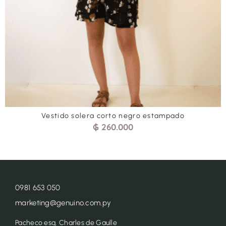
lera corto negro estampado
Enterito mang
₲
260.000
0981 653 050
marketing@genuino.com.py
Pacheco esq. Charles de Gaulle