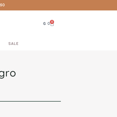
050
0
₲
0
SALE
gro