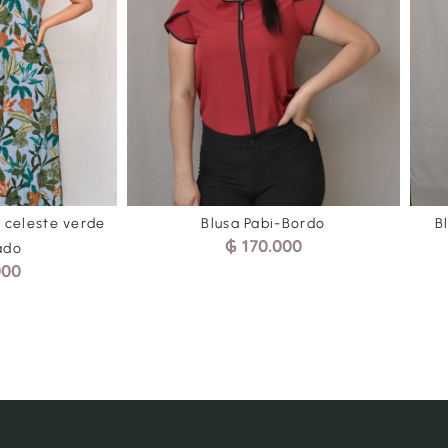
sa Pabi-Bordo
Blusa Pabi-Azul Motas Blancas
₲
170.000
₲
170.000